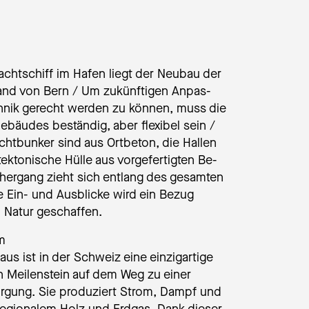
racht­schiff im Hafen liegt der Neubau der
trand von Bern / Um zu­künf­ti­gen An­pas­
ech­nik gerecht werden zu können, muss die
 Gebäudes beständig, aber flexibel sein /
icht­bun­ker sind aus Ortbeton, die Hallen
tek­to­ni­sche Hülle aus vor­ge­fer­tig­ten Be­
u­cher­gang zieht sich entlang des gesamten
 Ein- und Ausblicke wird ein Bezug
atur ge­schaf­fen.
m
aus ist in der Schweiz eine einzigartige
n Meilenstein auf dem Weg zu einer
orgung. Sie produziert Strom, Dampf und