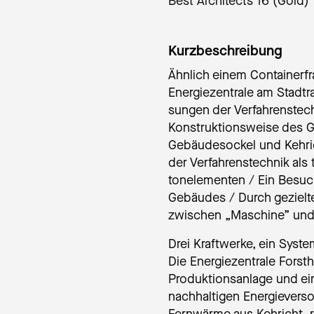
Best Architects 16 (Gold)
Kurzbeschreibung
Ähnlich einem Con­tai­ner­f
En­er­gie­zen­tra­le am Stad
sun­gen der Ver­fah­rens­t
Kon­struk­ti­ons­wei­se des
Ge­bäu­de­so­ckel und Keh­r
der Ver­fah­rens­tech­nik als 
ton­ele­men­ten / Ein Be­s
Gebäudes / Durch gezielte
zwischen „Maschine” und N
Drei Kraftwerke, ein Syste
Die Energiezentrale Forsth
Produktionsanlage und ei
nachhaltigen Energievers