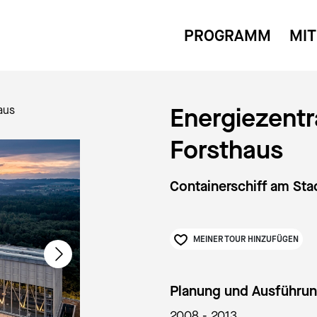
PROGRAMM
MIT
Energiezentr
aus
Forsthaus
Con­tai­nerschiff am St
MEINER TOUR HINZUFÜGEN
Planung und Ausführu
2008 - 2013