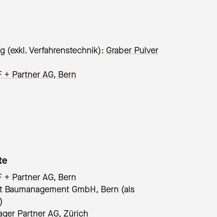
ergie Wasser Bern
Copyright: Ene
g (exkl. Verfahrenstechnik):
Graber Pulver
 + Partner AG, Bern
te
 + Partner AG, Bern
ret Baumanagement GmbH, Bern (als
)
ager Partner AG, Zürich