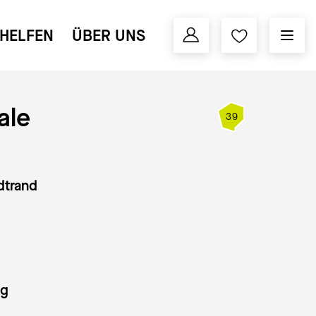
HELFEN
ÜBER UNS
ale
39
adtrand
ng