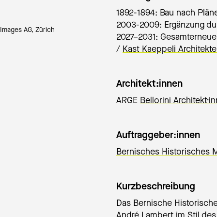
1892-1894: Bau nach Plän
2003-2009: Ergänzung d
 Images AG, Zürich
Copyright: Nightnurse 
2027–2031: Gesamterneu
/
Kast Kaeppeli Architekt
Architekt:innen
ARGE
Bellorini Architekt·i
Auftraggeber:innen
Bernisches Historisches
Kurzbeschreibung
Das Bernische Historisc
André Lambert im Stil des