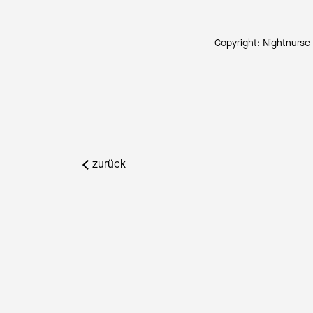
e Images AG, Zürich
Copyright: Nightnurse
zurück